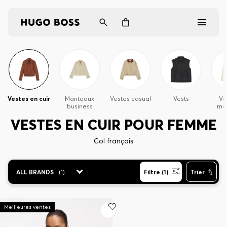
Homme
Femme
Vestes en cuir
Manteaux
Vestes casual
Vests
Ve
business
ma
Cadeaux
VESTES EN CUIR POUR FEMME
Découvrez
Col français
ALL BRANDS
(
1
)
Filtre (1)
Trier
Connexion / Inscription
Favoris (
Articles)
Meilleures ventes