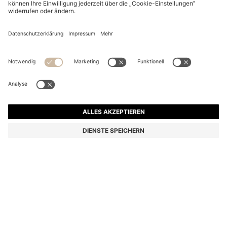
BOSS REVERS TOTE BAG AUS LEDER MIT GÜRTEL-
DETAIL
CHF 449.00
Preis inkl. MwSt.
Farbe:
Hellbeige
+
1
Lieferung in
3-4 Werktagen