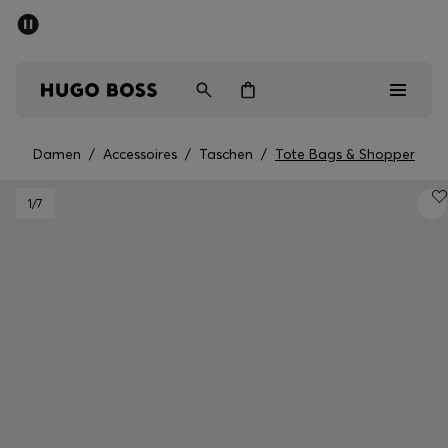
SOMMER-SALE
Kostenloser Versand ab CHF 99
Herren
Damen
Kinder
Damen
/
Accessoires
/
Taschen
/
Tote Bags & Shopper
Herren
1
/7
Damen
Kinder
Geschenke
Entdecken
Sale