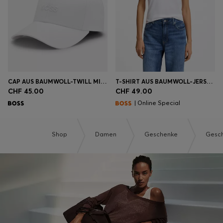
CAP AUS BAUMWOLL-TWILL MIT LOGO-STICKEREI
T-SHIRT AUS BAUMWOLL-JERSEY MIT LOGO-DETAIL
CHF 45.00
CHF 49.00
| Online Special
Shop
Damen
Geschenke
Gesch