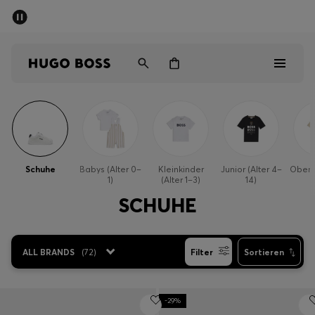
SOMMER-SALE
Kostenloser Versand ab CHF 99
Herren
Damen
Kinder
Herren
Damen
Schuhe
Babys (Alter 0–
Kleinkinder
Junior (Alter 4–
1)
(Alter 1–3)
14)
Kinder
SCHUHE
Geschenke
ALL BRANDS
(
72
)
Filter
Sortieren
Entdecken
Sale
-29%