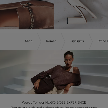
Shop
Damen
Highlights
Office
Werde Teil der HUGO BOSS EXPERIENCE
Registriere dich und sichere dir exklusive Angebote und