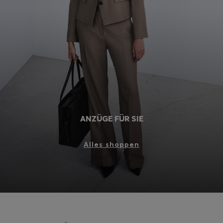
Login / Jetzt registrieren
Favorit (
Artikel)
FAQ & Hilfe
Store Locator
Sprache (
CH CHF
)
ANZÜGE FÜR SIE
Alles shoppen