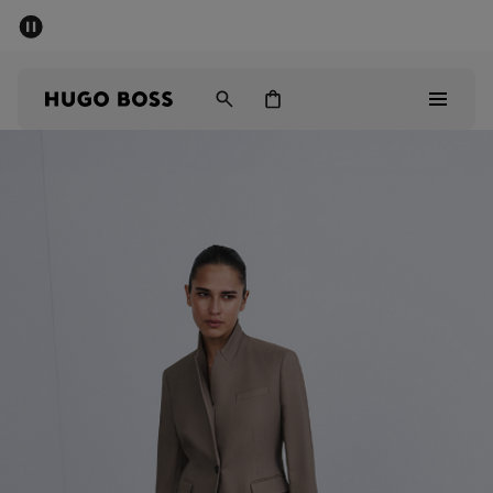
SOMMER-SALE
Kostenloser Versand ab CHF 99
Herren
Damen
Kinder
Herren
Damen
Kinder
Geschenke
Entdecken
Sale