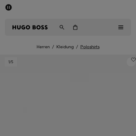
SOMMER-SALE
Kostenloser Versand ab CHF 99
Herren
Damen
Kinder
Herren
/
Kleidung
/
Poloshirts
Herren
1
/5
Damen
Kinder
Geschenke
Entdecken
Sale