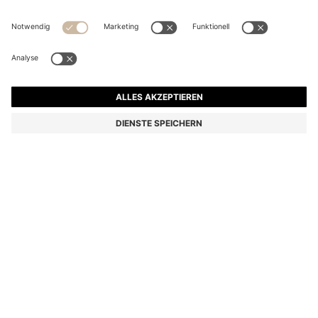
POLOSHIRT AUS BAUMWOLL-PIQUÉ MIT LOGO-
DETAILS
CHF 109.00
Preis inkl. MwSt.
Regular-Fit
Farbe:
Grau
+
33
Lieferung in
3-4 Werktagen
GRÖSSE