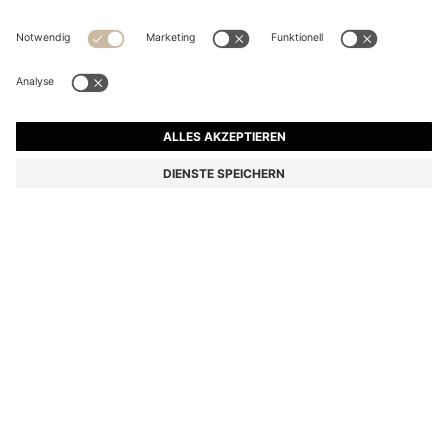
POLOSHIRT AUS BAUMWOLL-PIQUÉ MIT LOGO-
DETAILS
CHF 109.00
Preis inkl. MwSt.
Regular-Fit
Farbe:
Orange
+
33
Lieferung in
3-4 Werktagen
GRÖSSE