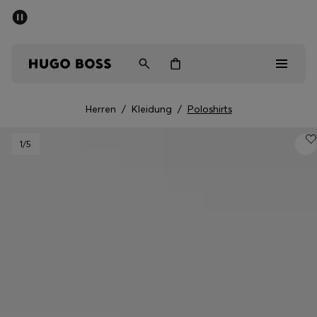
SOMMER-SALE
Kostenloser Versand ab CHF 99
Herren
Damen
Kinder
Herren
/
Kleidung
/
Poloshirts
Herren
1
/5
Damen
Kinder
Geschenke
Entdecken
Sale