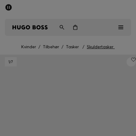
SUMMER SALE
Sendes gratis ved køb over kr 699,00
Mænd
Kvinder
Børn
Kvinder
/
Tilbehør
/
Tasker
/
Skuldertasker
Mænd
1
/7
Kvinder
Børn
Gaver
Gå på opdagelse
Sale