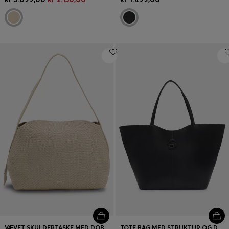
VÆVET SKULDERTASKE MED DOBBELT B-MONOGRAM
TOTE BAG MED STRUKTUR OG DOBBELT B-MONOGRAM