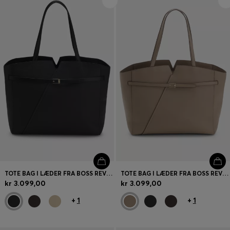
Log ind / registrer
Favorit (
Varer)
FAQ & Hjælp
Find butik
Sprog (
DK DKK
)
TOTE BAG I LÆDER FRA BOSS REVERS MED BÆLTEDETALJE
TOTE BAG I LÆDER FRA BOSS REVERS MED BÆLTEDETALJE
kr 3.099,00
kr 3.099,00
+
1
+
1