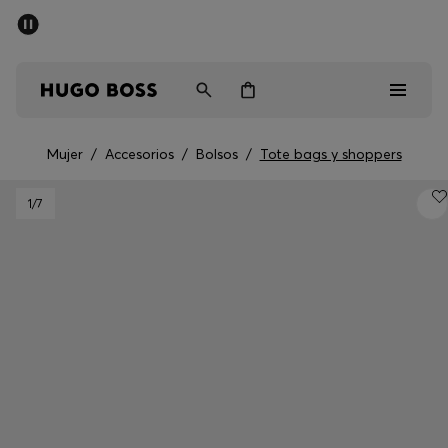
Rebajas
Envío gratuito a partir de € 79
Hombre
Mujer
Niños
Mujer
/
Accesorios
/
Bolsos
/
Tote bags y shoppers
Rebajas
1
/7
Hombre
Mujer
Niños
Regalos
Descubrir