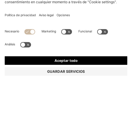
BOLSO TOTE BOSS REVERS DE PIEL CON DETALLE DE
CINTURÓN
399,00 €
Precio (IVA incluido)
Color:
Marrón claro
+
1
Entrega en
4-5 días laborables