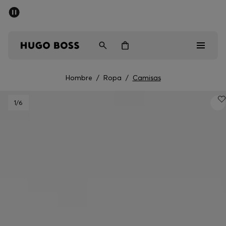
Rebajas
Envío gratuito a partir de € 79
Hombre
Mujer
Niños
Hombre
/
Ropa
/
Camisas
Rebajas
1
/6
Hombre
Mujer
Niños
Regalos
Descubrir