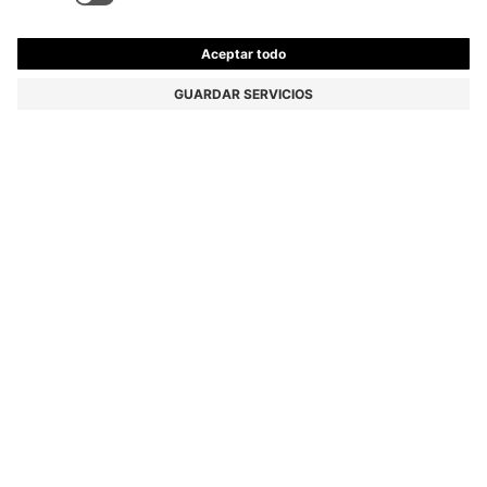
BOSS BY BECKHAM CAMISA SLIM FIT EN ALGODÓN
139,95 €
139,95 €
74,00 €
Precio (IVA incluido)
AÑADIR A LA CESTA
74,00 €
-47%
Slim fit
Color:
Celeste
Entrega en
4-5 días laborables
TALLA
DETALLES