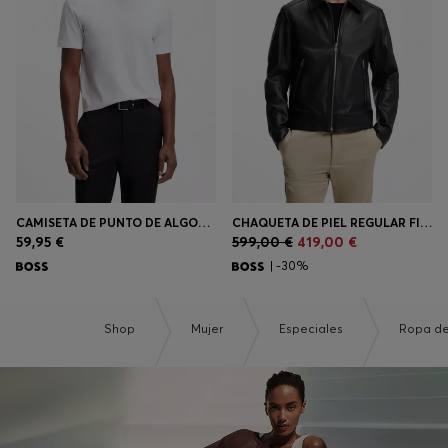
Iniciar sesión / Registrarse
Favorito (
Artículos)
Preguntas frecuentes y ayuda
Buscador de tiendas
CAMISETA DE PUNTO DE ALGODÓN CON DETALLE DE LOGO
CHAQUETA DE PIEL REGULAR FIT CON CIERRE DE CREMALLERA
Idioma (
ES €
)
59,95 €
599,00 €
419,00 €
| -30%
Shop
Mujer
Especiales
Ropa de