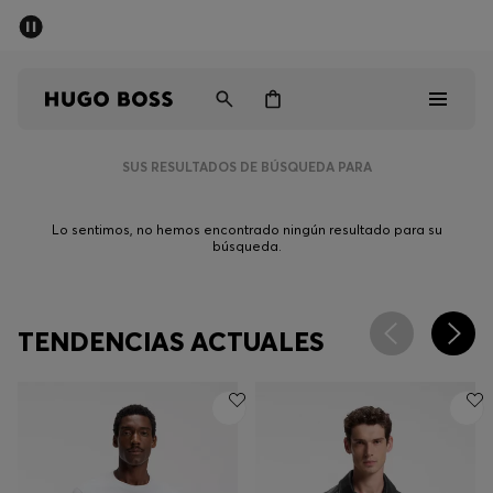
Rebajas
Envío gratuito a partir de € 79
Hombre
Mujer
Niños
SUS RESULTADOS DE BÚSQUEDA PARA
Rebajas
Lo sentimos, no hemos encontrado ningún resultado para su
Hombre
búsqueda.
Mujer
TENDENCIAS ACTUALES
Niños
Regalos
Descubrir