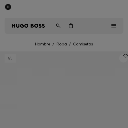
Rebajas
Envío gratuito a partir de € 79
Hombre
Mujer
Niños
Hombre
/
Ropa
/
Camisetas
Rebajas
1
/5
Hombre
Mujer
Niños
Regalos
Descubrir