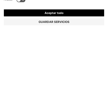
CAMISETA DE ALGODÓN CON RIBETES EN
CONTRASTE EN LOS PUÑOS
79,95 €
54,00 €
Precio (IVA incluido)
-32%
Regular fit
Color:
Blanco
+
2
Entrega en
4-5 días laborables
TALLA
AÑADIR A LA CESTA