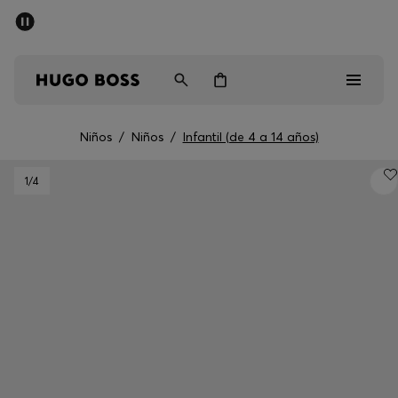
Rebajas
Envío gratuito a partir de € 79
Hombre
Mujer
Niños
Niños
/
Niños
/
Infantil (de 4 a 14 años)
Rebajas
1
/4
Hombre
Mujer
Niños
Regalos
Descubrir