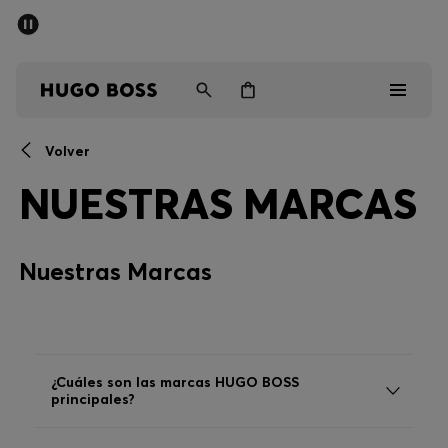
Rebajas
Envío gratuito a partir de € 79
Hombre
Mujer
Niños
Volver
Rebajas
NUESTRAS MARCAS
Hombre
Nuestras Marcas
Mujer
Niños
Regalos
¿Cuáles son las marcas HUGO BOSS
principales?
Descubrir