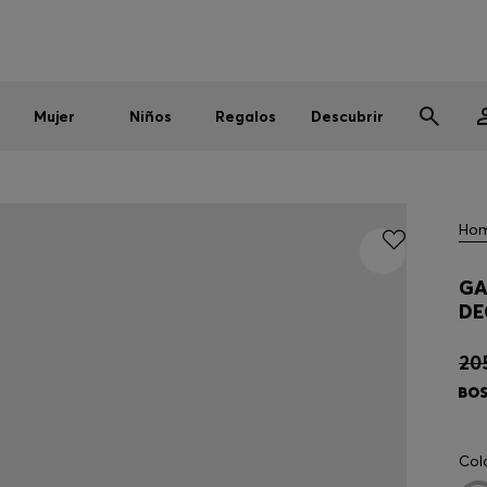
Hombre
Mujer
Niños
Rebajas
Envío gratuito a partir de € 79
|
Devoluciones gratis
Mujer
Niños
Regalos
Descubrir
Ho
GA
DE
20
Col