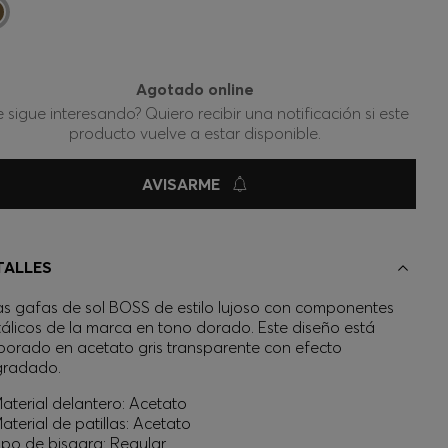
Agotado online
e sigue interesando? Quiero recibir una notificación si este
producto vuelve a estar disponible.
AVISARME
TALLES
s gafas de sol BOSS de estilo lujoso con componentes
álicos de la marca en tono dorado. Este diseño está
borado en acetato gris transparente con efecto
gradado.
aterial delantero: Acetato
aterial de patillas: Acetato
ipo de bisagra: Regular