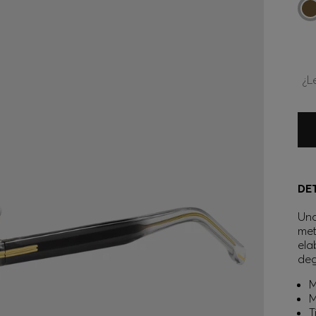
¿L
DE
Una
met
ela
de
M
M
T