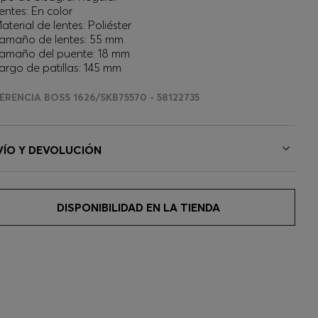
entes: En color
aterial de lentes: Poliéster
amaño de lentes: 55 mm
amaño del puente: 18 mm
argo de patillas: 145 mm
ERENCIA BOSS 1626/SKB75570 - 58122735
VÍO Y DEVOLUCIÓN
DISPONIBILIDAD EN LA TIENDA