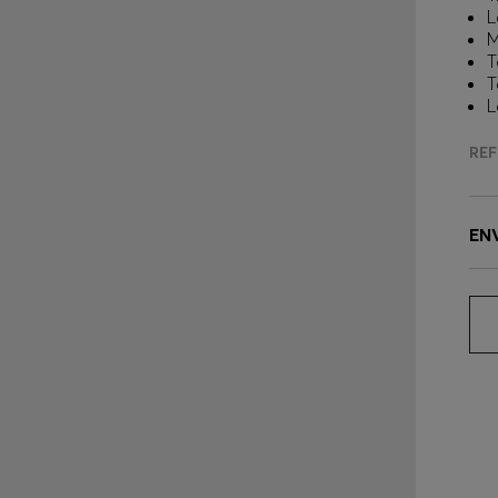
L
M
T
T
L
REF
EN