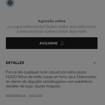
Agotado online
¿Le sigue interesando? Quiero recibir una notificación
si este producto vuelve a estar disponible.
AVISARME
DETALLES
Pon al día cualquier look casual con estos jeans
HUGO Niños de estilo cargo en tono azul. Elaborados
en denim de algodón antidesgarros con auténticos
detalles de logo. Ajuste holgado.
REFERENCIA - G00478