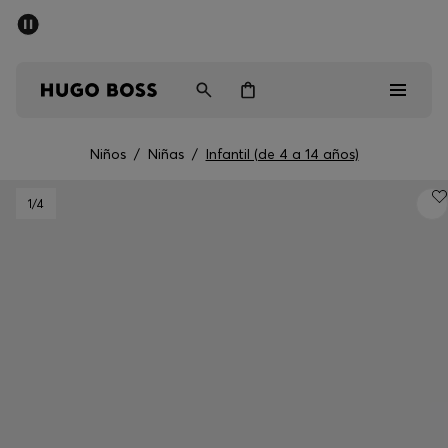
Rebajas
Envío gratuito a partir de € 79
Hombre
Mujer
Niños
Niños
/
Niñas
/
Infantil (de 4 a 14 años)
Rebajas
1
/4
Hombre
Mujer
Niños
Regalos
Descubrir