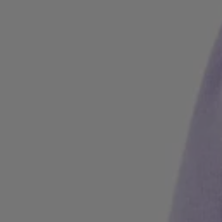
Iniciar sesión / Registrarse
Favorito (
Artículos)
Preguntas frecuentes y ayuda
Buscador de tiendas
Idioma (
ES €
)