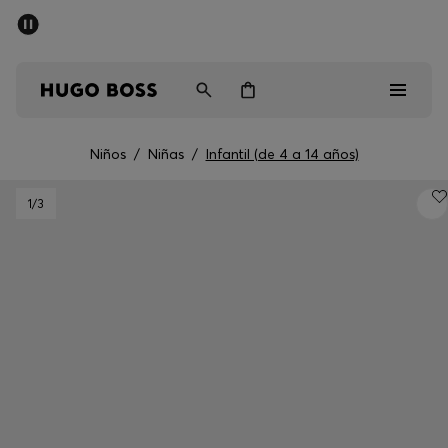
Rebajas
Envío gratuito a partir de € 79
Hombre
Mujer
Niños
Niños
/
Niñas
/
Infantil (de 4 a 14 años)
Rebajas
1
/3
Hombre
Mujer
Niños
Regalos
Descubrir