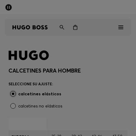
Rebajas
Envío gratuito a partir de € 79
Hombre
Mujer
Niños
Rebajas
Hombre
CALCETINES PARA HOMBRE
Mujer
SELECCIONE SU AJUSTE:
calcetines elásticos
Niños
calcetines no elásticos
Regalos
Descubrir