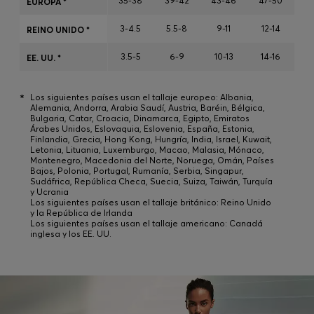
35-38
39-42
43-46
47-50
EUROPA *
3-4.5
5.5-8
9-11
12-14
REINO UNIDO *
Iniciar sesión / Registrarse
3.5-5
6-9
10-13
14-16
EE. UU. *
Favorito (
Artículos)
*
Los siguientes países usan el tallaje europeo: Albania,
Alemania, Andorra, Arabia Saudí, Austria, Baréin, Bélgica,
Preguntas frecuentes y ayuda
Bulgaria, Catar, Croacia, Dinamarca, Egipto, Emiratos
Árabes Unidos, Eslovaquia, Eslovenia, España, Estonia,
Buscador de tiendas
Finlandia, Grecia, Hong Kong, Hungría, India, Israel, Kuwait,
Letonia, Lituania, Luxemburgo, Macao, Malasia, Mónaco,
Idioma (
ES €
)
Montenegro, Macedonia del Norte, Noruega, Omán, Países
Bajos, Polonia, Portugal, Rumanía, Serbia, Singapur,
Sudáfrica, República Checa, Suecia, Suiza, Taiwán, Turquía
y Ucrania
Los siguientes países usan el tallaje británico: Reino Unido
y la República de Irlanda
Los siguientes países usan el tallaje americano: Canadá
inglesa y los EE. UU.