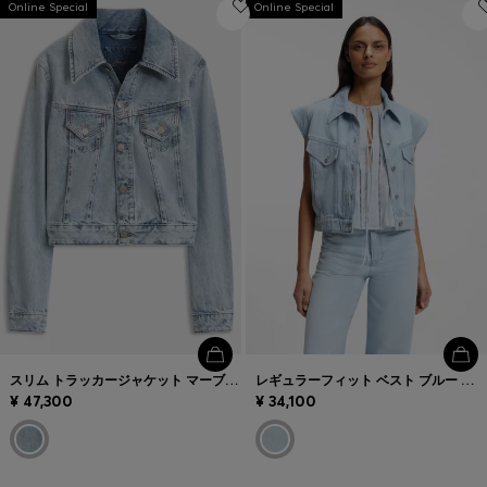
Online Special
Online Special
お気に入り (
アイテム)
お問い合わせ＆サービス
店舗検索
言語 (
JP ¥
)
スリム トラッカージャケット マーブルウォッシュ デニム
レギュラーフィット ベスト ブルー マーブルデニム
¥ 47,300
¥ 34,100