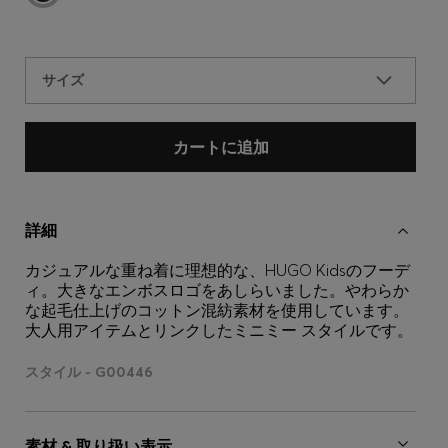
サイズ
カートに追加
詳細
カジュアルな重ね着に理想的な、HUGO Kidsのフーデ
ィ。大きなエンボスロゴをあしらいました。やわらか
な起毛仕上げのコットン混紡素材を使用しています。
大人用アイテムとリンクしたミニミー スタイルです。
スタイル - G00446
素材 & 取り扱い表示