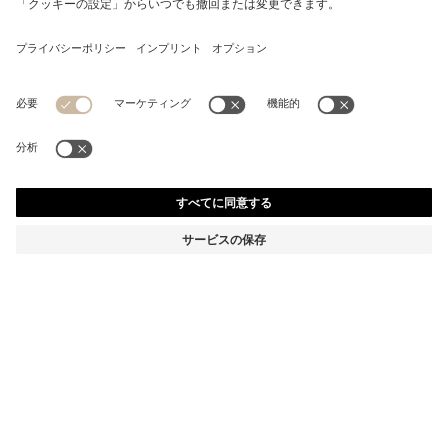
コットン バスタオル シグネチャーストライプ ボーダー
¥ 6,296
¥ 6,296
消費税込み価格
カートに追加
カラー:
ベージュ
+
1
サイズ ONESI