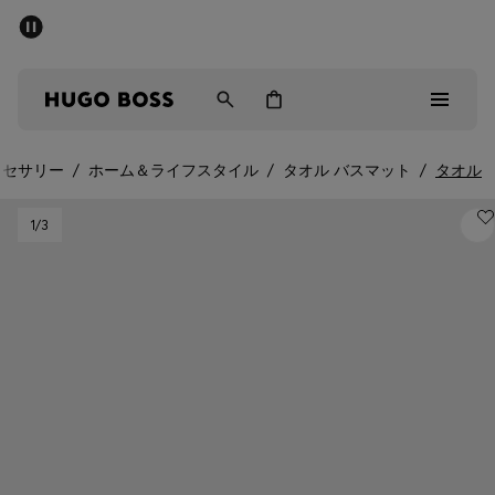
パブリックセール - 最大40%OFF
メンズ
ウィメンズ
キッズ
クセサリー
/
ホーム＆ライフスタイル
/
タオル バスマット
/
タオル
パブリックセール
1
/3
メンズ
ウィメンズ
キッズ
ギフト
詳細を見る