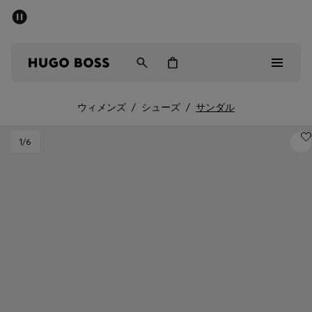
パブリックセール - 最大40%OFF
メンズ
ウィメンズ
キッズ
ウィメンズ
/
シューズ
/
サンダル
パブリックセール
1
/6
メンズ
ウィメンズ
キッズ
ギフト
詳細を見る