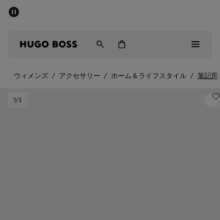
パブリックセール - 最大40%OFF
メンズ
ウィメンズ
キッズ
ウィメンズ
/
アクセサリー
/
ホーム＆ライフスタイル
/
筆記用
パブリックセール
1
/3
メンズ
ウィメンズ
キッズ
ギフト
詳細を見る