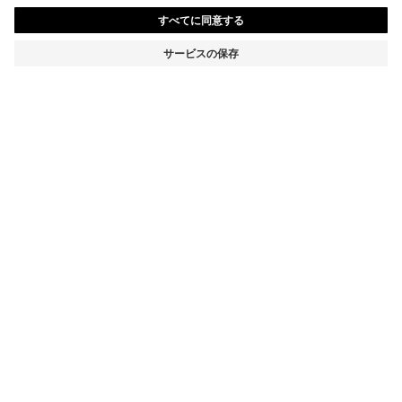
テーパードフィットパンツ ウォッシャブル エアウール
¥ 47,300
¥ 47,300
消費税込み価格
カートに追加
テーパードフィット
ミックス＆マッチ
カラー:
ブルー
サイズ
詳細
簡単なお手入れとモダンなスタイルを兼ね備えた、BOSS Menswearの
洗濯可能なスーツパンツ。軽量なAirWoolで仕立てており、快適な着心地