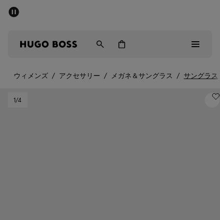
パブリックセール - 最大40%OFF
メンズ
ウィメンズ
キッズ
ウィメンズ
/
アクセサリー
/
メガネ＆サングラス
/
サングラス
パブリックセール
1
/4
メンズ
ウィメンズ
キッズ
ギフト
詳細を見る