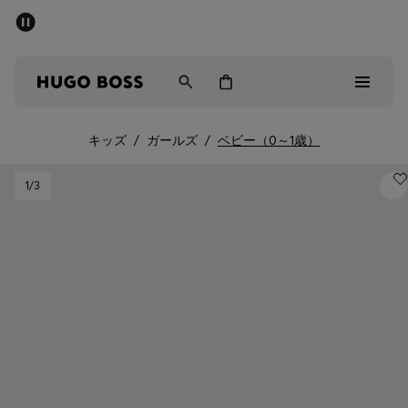
パブリックセール - 最大40%OFF
メンズ
ウィメンズ
キッズ
キッズ
/
ガールズ
/
ベビー（0～1歳）
パブリックセール
1
/3
メンズ
ウィメンズ
キッズ
ギフト
詳細を見る