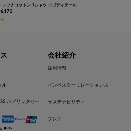
トレッチコットン Tシャツ ロゴディテール
イタリア製
16,170
¥ 12,100
クイックショッピング
(サイズを選択する)
クイッ
ビス
会社紹介
採用情報
タル
インベスターリレーションズ
BOSS パブリックセー
サステナビリティ
プレス