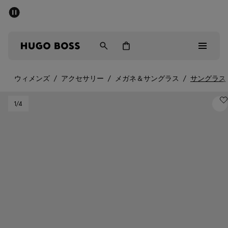
パブリックセール - 最大40%OFF
メンズ
ウィメンズ
キッズ
ウィメンズ
/
アクセサリー
/
メガネ＆サングラス
/
サングラス
パブリックセール
1
/4
メンズ
ウィメンズ
キッズ
ギフト
詳細を見る