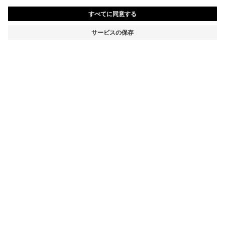
レギュラーフィットジャケット クリースレジスタントク
レープ
¥ 79,750
¥ 60,720
消費税込み価格
-23%
レギュラーフィット
カラー:
ダークブルー
+
2
サイズ
カートに追加
詳細