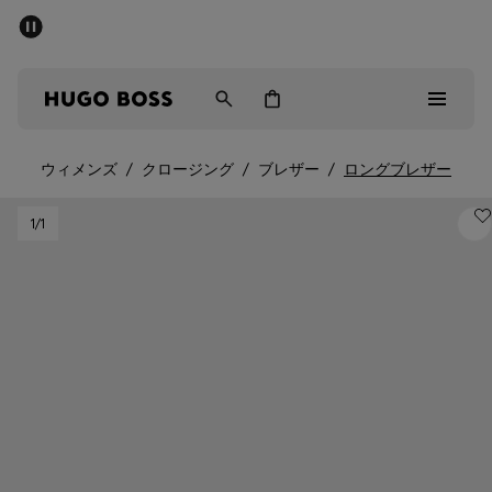
パブリックセール - 最大40%OFF
メンズ
ウィメンズ
キッズ
ウィメンズ
/
クロージング
/
ブレザー
/
ロングブレザー
パブリックセール
1
/1
メンズ
ウィメンズ
キッズ
ギフト
詳細を見る