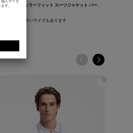
BOSS ONE レギュラーフィット スーツジャケット バージンウールサージ
115,500
¥ 115,500
クイックショッピング
(サイズを選択する)
クイッ
| さらに大きいサイズもあります
| さ