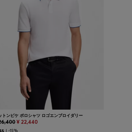
ットンピケ ポロシャツ ロゴエンブロイダリー
ショートスリ
26,400
¥ 22,440
¥ 28,600
クイックショッピング
(サイズを選択する)
クイッ
| -15%
| -15