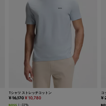
Tシャツ ストレッチコットン
コ
¥ 16,170
¥ 10,780
¥ 
クイックショッピング
(サイズを選択する)
| -33%