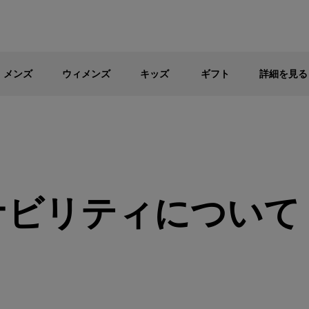
メンズ
ウィメンズ
キッズ
パブリックセール - 最大40%OFF
メンズ
ウィメンズ
キッズ
ギフト
詳細を見る
ナビリティについて
について