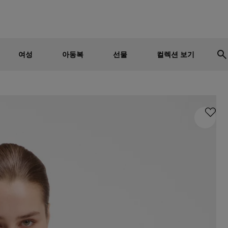
남성
여성
어린이
세일 - 최대 30% 할인
여성
아동복
선물
컬렉션 보기