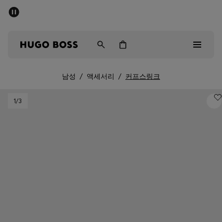
세일 - 최대 40% 할인
남성
여성
어린이
남성
/
액세서리
/
커프스링크
Sale
1
/3
남성
여성
아동복
선물
컬렉션 보기