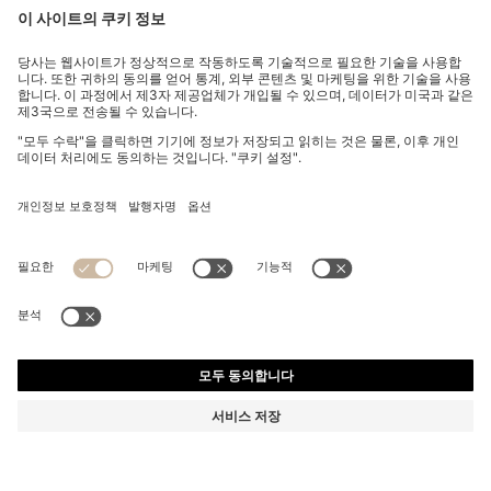
오버다이 스트레치 새틴 슬림 핏 팬츠
부터
₩ 250,000
장바구니에 추가
부터
₩ 250,000
₩ 200,000
제품 총 금액
₩ 200,000
-20%
슬림 핏
Online Special
색상:
화이트