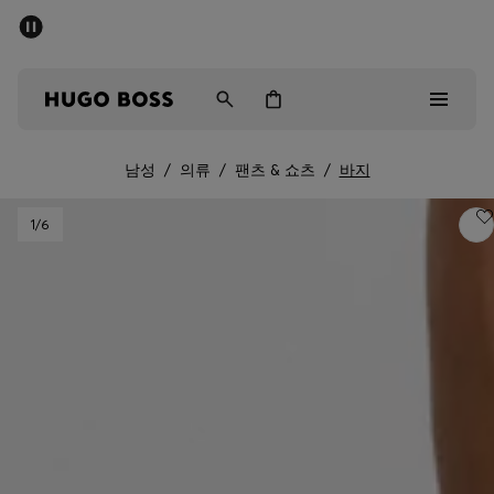
세일 - 최대 40% 할인
남성
여성
어린이
남성
/
의류
/
팬츠 & 쇼츠
/
바지
Sale
1
/6
남성
여성
아동복
선물
컬렉션 보기