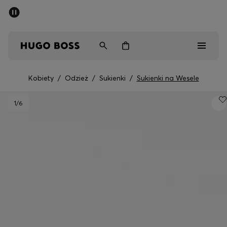
SUMMER SALE
Mężczyźni
Kobiety
Dzieci
Kobiety
/
Odzież
/
Sukienki
/
Sukienki na Wesele
Mężczyźni
1
/6
Kobiety
Dzieci
Prezenty
Odkryj
Sale