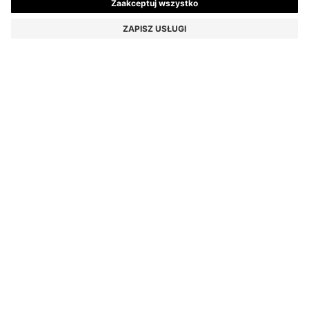
DŻERSEJOWA SUKIENKA O WĄSKIM KROJU
Z WARSTWOWYM DETALEM
1.549,00 zł
Całkowita cena produktu
Wąski krój
Kolor:
Ciemnobrązowy
ROZMIAR
DODAJ DO KOSZYKA
SZCZEGÓŁY
Sukienka BOSS Womenswear z warstwowym detalem na klatce
piersiowej. Wyróżniają ją podkreślający sylwetkę dopasowany krój