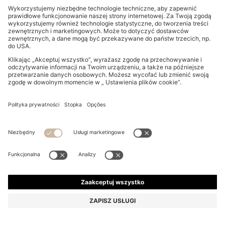
KOSZULA O WĄSKIM KROJU WYKONANA
Z PASIASTEJ POPELINY Z MIESZANKI BAWEŁNY
629,00 zł
379,00 zł
Całkowita cena produktu
-39%
Wąski krój