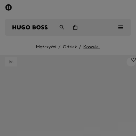
SUMMER SALE
Mężczyźni
Kobiety
Dzieci
Mężczyźni
/
Odzież
/
Koszule
Mężczyźni
1
/6
Kobiety
Dzieci
Prezenty
Odkryj
Sale