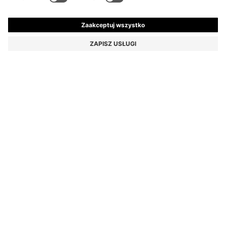
KOSZULKA POLO PORSCHE X BOSS
Z MERCERYZOWANEJ BAWEŁNY
629,00 zł
449,00 zł
Całkowita cena produktu
-28%
Regularny krój
Kolor:
Biały
ROZMIAR
DODAJ DO KOSZYKA
SZCZEGÓŁY