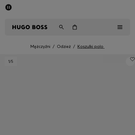
SUMMER SALE
Mężczyźni
Kobiety
Dzieci
Mężczyźni
/
Odzież
/
Koszulki polo
Mężczyźni
1
/5
Kobiety
Dzieci
Prezenty
Odkryj
Sale