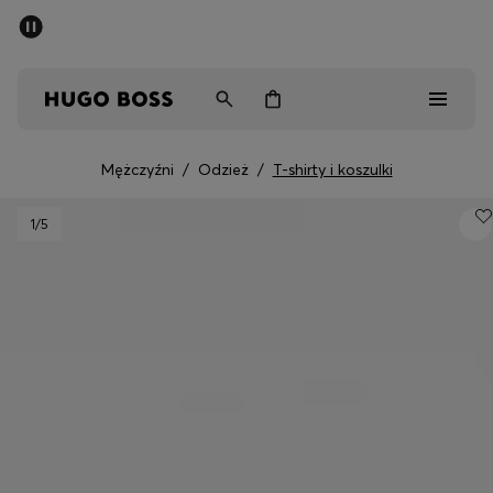
SUMMER SALE
Mężczyźni
Kobiety
Dzieci
Mężczyźni
/
Odzież
/
T-shirty i koszulki
Mężczyźni
1
/5
Kobiety
Dzieci
Prezenty
Odkryj
Sale