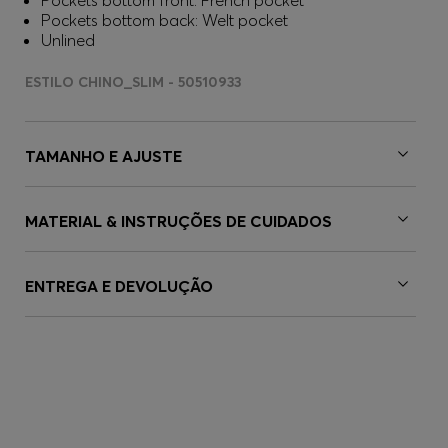
Pockets bottom front: French pocket
Pockets bottom back: Welt pocket
Unlined
ESTILO CHINO_SLIM - 50510933
TAMANHO E AJUSTE
MATERIAL & INSTRUÇÕES DE CUIDADOS
ENTREGA E DEVOLUÇÃO