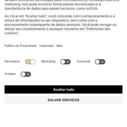
GRAND PRIX 44 CHRONOGRAPH WATCH WITH
PERFORATED LEATHER STRAP
€ 329,00
Preço Total do Produto
Cor:
Brown