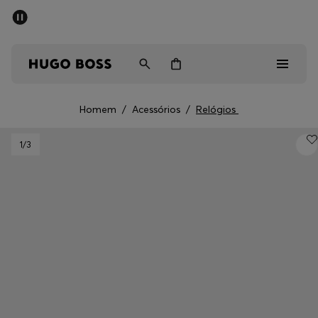
SALDOS DE VERÃO
Homem
Mulher
Crianças
Homem
/
Acessórios
/
Relógios
Saldos
1
/3
Homem
Mulher
Crianças
Presentes
Descubra