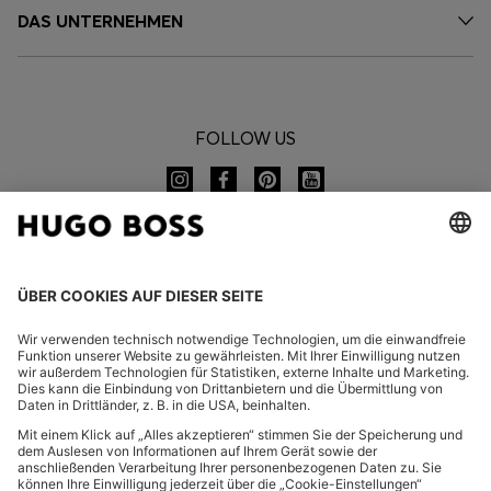
DAS UNTERNEHMEN
FOLLOW US
CHANGE COUNTRY:
Widerruf erklären
FAQ
Impressum
Datenschutz