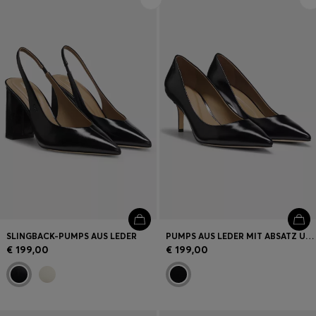
Login / Jetzt registrieren
Favorit (
Artikel)
FAQ & Hilfe
Store Locator
Sprache (
AT €
)
SLINGBACK-PUMPS AUS LEDER
PUMPS AUS LEDER MIT ABSATZ UND LOGO-PRÄGUNG
€ 199,00
€ 199,00