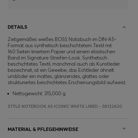
DETAILS
Zeitgemäßes weißes BOSS Notizbuch im DIN-A5-
Format aus synthetisch beschichtetem Textil mit
160 Seiten liniertem Papier und einem elastischen
Band im Signature-Streifen-Look. Synthetisch
beschichtetes Textil, manchmal auch als Kunstleder
bezeichnet, ist ein Gewebe, das Echtleder ähnelt
und/oder ein mattes, glänzendes, glattes oder
strukturiertes beschichtetes Erscheinungsbild aufweist.
Nettogewicht: 315,000 g
STYLE NOTEBOOK A5 ICONIC WHITE LINED - 58122620
MATERIAL & PFLEGEHINWEISE