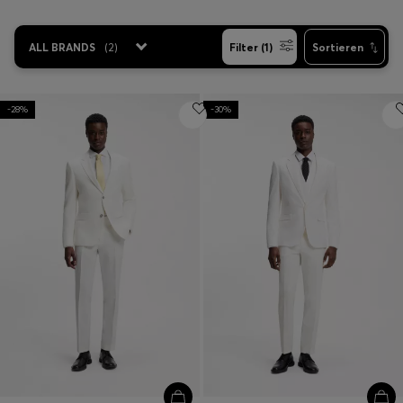
ALL BRANDS
(
2
)
Filter (1)
Sortieren
-28%
-30%