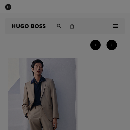
SOMMER-SALE
Kostenloser Versand ab 99 €
Herren
Damen
Kinder
Herren
Damen
Kinder
Geschenke
Entdecken
Sale