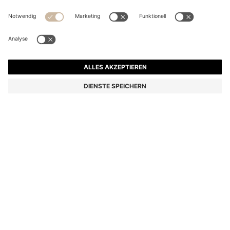
KIDS-GÜRTELTASCHE MIT LOGO-PRINT
€ 55,00
€ 55,00
€ 33,00
Preis inkl. MwSt.
IN DEN WARENKORB
€ 33,00
-40%
Farbe:
Schwarz
Lieferung in
2-3 Werktagen
GRÖSSE ONESI