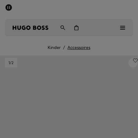
SOMMER-SALE
Kostenloser Versand ab 99 €
Herren
Damen
Kinder
Kinder
/
Accessoires
Herren
1
/2
Damen
Kinder
Geschenke
Entdecken
Sale