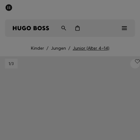
SOMMER-SALE
Kostenloser Versand ab 99 €
Herren
Damen
Kinder
Kinder
/
Jungen
/
Junior (Alter 4–14)
Herren
1
/3
Damen
Kinder
Geschenke
Entdecken
Sale