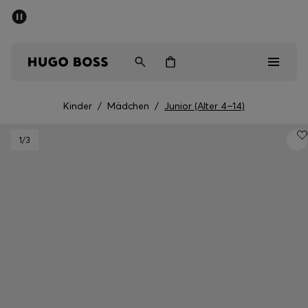
SOMMER-SALE
Kostenloser Versand ab 99 €
Herren
Damen
Kinder
Kinder
/
Mädchen
/
Junior (Alter 4–14)
Herren
1
/3
Damen
Kinder
Geschenke
Entdecken
Sale