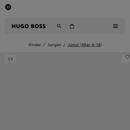
SOMMER-SALE
Kostenloser Versand ab 99 €
Herren
Damen
Kinder
Kinder
/
Jungen
/
Junior (Alter 4–14)
Herren
1
/3
Damen
Kinder
Geschenke
Entdecken
Sale