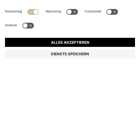
KIDS-T-SHIRT IN CROPPED-LÄNGE AUS BAUMWOLLE
MIT AUFGESETZTER TASCHE
Ab
€ 45,00
€ 27,00
Preis inkl. MwSt.
-40%
Farbe:
Pink
Lieferung in
2-3 Werktagen
GRÖSSE