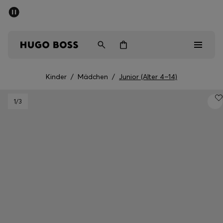
SOMMER-SALE
Kostenloser Versand ab 99 €
Herren
Damen
Kinder
Kinder
/
Mädchen
/
Junior (Alter 4–14)
Herren
1
/3
Damen
Kinder
Geschenke
Entdecken
Sale